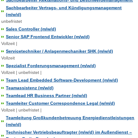
Sachbearbeiter Reklamations- und Beschwerdemanagement
Sachbearbeiter Vertrags- und Kündigungsmanagement
(m/w/d)
unbefristet
Sales Controller (m/w/d)
Senior SAP Frontend Entwickler (m/w/d)
Vollzeit |
Servicetechniker / Anlagenmechaniker SHK (m/w/d)
Vollzeit
Spezialist Forderungsmanagement (m/w/d)
Vollzeit | unbefristet |
Team Lead Embedded Software-Development (m/w/d)
Teamassistenz (m/w/d)
Teamlead HR Business Partner (m/w/d)
Teamleiter Customer Correspondence Legal (w/m/d)
Vollzeit | unbefristet |
Teamleitung Großkundenbetreuung Energiedienstleistungen
(m/w/d)
Technischer Vertriebsbeauftragter (m/w/d) im Außendienst –