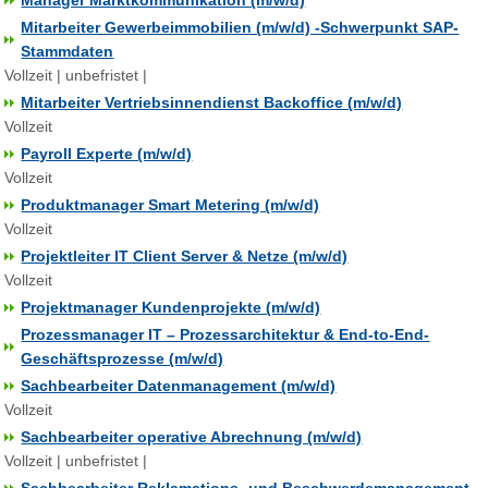
Manager Marktkommunikation (m/w/d)
Mitarbeiter Gewerbeimmobilien (m/w/d) -Schwerpunkt SAP-
Stammdaten
Vollzeit | unbefristet |
Mitarbeiter Vertriebsinnendienst Backoffice (m/w/d)
Vollzeit
Payroll Experte (m/w/d)
Vollzeit
Produktmanager Smart Metering (m/w/d)
Vollzeit
Projektleiter IT Client Server & Netze (m/w/d)
Vollzeit
Projektmanager Kundenprojekte (m/w/d)
Prozessmanager IT – Prozessarchitektur & End-to-End-
Geschäftsprozesse (m/w/d)
Sachbearbeiter Datenmanagement (m/w/d)
Vollzeit
Sachbearbeiter operative Abrechnung (m/w/d)
Vollzeit | unbefristet |