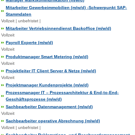
Manager Marktkommunikation (m/w/d)
Mitarbeiter Gewerbeimmobilien (m/w/d) -Schwerpunkt SAP-
Stammdaten
Vollzeit | unbefristet |
Mitarbeiter Vertriebsinnendienst Backoffice (m/w/d)
Vollzeit
Payroll Experte (m/w/d)
Vollzeit
Produktmanager Smart Metering (m/w/d)
Vollzeit
Projektleiter IT Client Server & Netze (m/w/d)
Vollzeit
Projektmanager Kundenprojekte (m/w/d)
Prozessmanager IT – Prozessarchitektur & End-to-End-
Geschäftsprozesse (m/w/d)
Sachbearbeiter Datenmanagement (m/w/d)
Vollzeit
Sachbearbeiter operative Abrechnung (m/w/d)
Vollzeit | unbefristet |