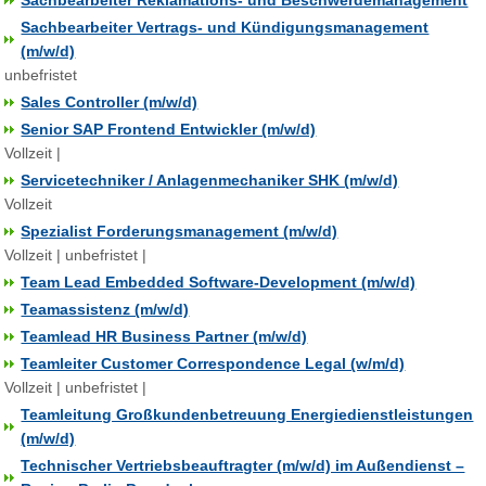
Sachbearbeiter Reklamations- und Beschwerdemanagement
Sachbearbeiter Vertrags- und Kündigungsmanagement
(m/w/d)
unbefristet
Sales Controller (m/w/d)
Senior SAP Frontend Entwickler (m/w/d)
Vollzeit |
Servicetechniker / Anlagenmechaniker SHK (m/w/d)
Vollzeit
Spezialist Forderungsmanagement (m/w/d)
Vollzeit | unbefristet |
Team Lead Embedded Software-Development (m/w/d)
Teamassistenz (m/w/d)
Teamlead HR Business Partner (m/w/d)
Teamleiter Customer Correspondence Legal (w/m/d)
Vollzeit | unbefristet |
Teamleitung Großkundenbetreuung Energiedienstleistungen
(m/w/d)
Technischer Vertriebsbeauftragter (m/w/d) im Außendienst –