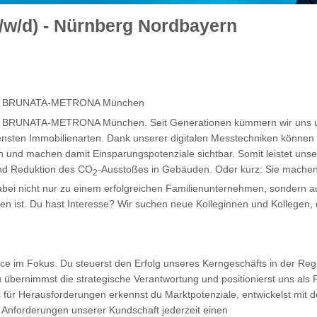
/w/d) - Nürnberg Nordbayern
e bei BRUNATA-METRONA München
 bei BRUNATA-METRONA München. Seit Generationen kümmern wir uns 
ensten Immobilienarten. Dank unserer digitalen Messtechniken können
en und machen damit Einsparungspotenziale sichtbar. Somit leistet un
und Reduktion des CO
-Ausstoßes in Gebäuden. Oder kurz: Sie machen 
2
bei nicht nur zu einem erfolgreichen Familienunternehmen, sondern a
 ist. Du hast Interesse? Wir suchen neue Kolleginnen und Kollegen, di
ce im Fokus. Du steuerst den Erfolg unseres Kerngeschäfts in der Reg
übernimmst die strategische Verantwortung und positionierst uns als P
nis für Herausforderungen erkennst du Marktpotenziale, entwickelst m
n Anforderungen unserer Kundschaft jederzeit einen