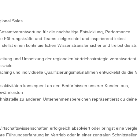
gional Sales
esamtverantwortung für die nachhaltige Entwicklung, Performance
 Führungskräfte und Teams zielgerichtet und inspirierend leitest
stellst einen kontinuierlichen Wissenstransfer sicher und treibst die 
itung und Umsetzung der regionalen Vertriebsstrategie verantwortest
sziele
ching und individuelle Qualifizierungsmaßnahmen entwickelst du die M
ebsaktivitäten konsequent an den Bedürfnissen unserer Kunden aus,
währleisten
chnittstelle zu anderen Unternehmensbereichen repräsentierst du dei
rtschaftswissenschaften erfolgreich absolviert oder bringst eine vergle
re Führungserfahrung im Vertrieb oder in einer zentralen Schnittstell