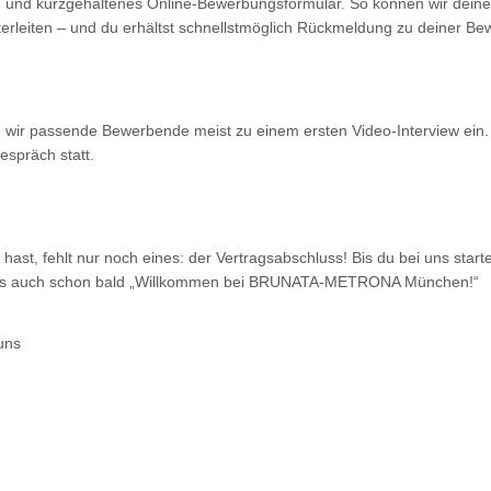
ch und kurzgehaltenes Online-Bewerbungsformular. So können wir dein
terleiten – und du erhältst schnellstmöglich Rückmeldung zu deiner B
 wir passende Bewerbende meist zu einem ersten Video-Interview ein.
espräch statt.
hast, fehlt nur noch eines: der Vertragsabschluss! Bis du bei uns start
ißt es auch schon bald „Willkommen bei BRUNATA-METRONA München!“
 uns