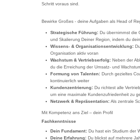
Schritt voraus sind.
Bewirke Großes - deine Aufgaben als Head of Re
Strategische Führung:
Du übernimmst die G
und Skalierung Deiner Region, indem du deine
Wissens- & Organisationsentwicklung:
Du 
Organisation aktiv voran
Wachstum & Vertriebserfolg:
Neben der Able
du die Erreichung der Umsatz- und Wachstum
Formung von Talenten:
Durch gezieltes Coa
kontinuierlich weiter
Kundenzentrierung:
Du richtest alle Vertri
um eine maximale Kundenzufriedenheit zu ge
Netzwerk & Repräsentation:
Als zentrale S
Mit Kompetenz ans Ziel – dein Profil
Fachkenntnisse
Dein Fundament:
Du hast ein Studium der Wi
Deine Erfahrung:
Du blickst auf mehrere Jah