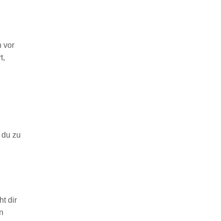
 vor
t,
 du zu
t dir
en