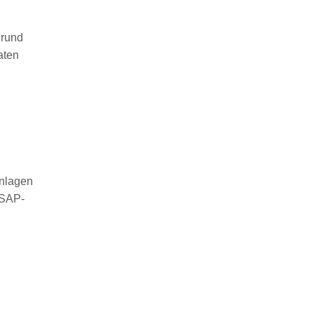
 rund
aten
anlagen
 SAP-