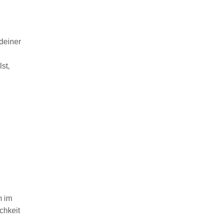
deiner
st,
m im
chkeit