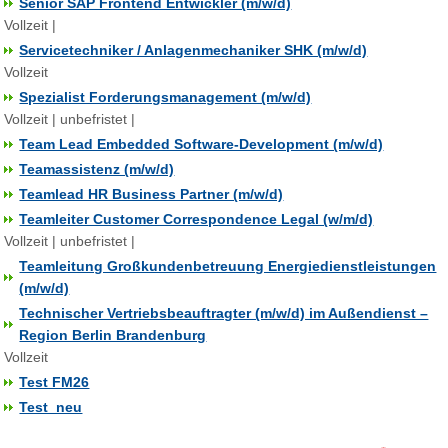
Senior SAP Frontend Entwickler (m/w/d)
Vollzeit |
Servicetechniker / Anlagenmechaniker SHK (m/w/d)
Vollzeit
Spezialist Forderungsmanagement (m/w/d)
Vollzeit | unbefristet |
Team Lead Embedded Software-Development (m/w/d)
Teamassistenz (m/w/d)
Teamlead HR Business Partner (m/w/d)
Teamleiter Customer Correspondence Legal (w/m/d)
Vollzeit | unbefristet |
Teamleitung Großkundenbetreuung Energiedienstleistungen
(m/w/d)
Technischer Vertriebsbeauftragter (m/w/d) im Außendienst –
Region Berlin Brandenburg
Vollzeit
Test FM26
Test_neu