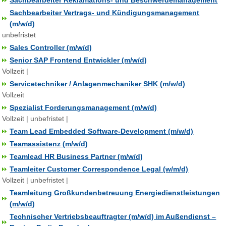
Sachbearbeiter Reklamations- und Beschwerdemanagement
Sachbearbeiter Vertrags- und Kündigungsmanagement
(m/w/d)
unbefristet
Sales Controller (m/w/d)
Senior SAP Frontend Entwickler (m/w/d)
Vollzeit |
Servicetechniker / Anlagenmechaniker SHK (m/w/d)
Vollzeit
Spezialist Forderungsmanagement (m/w/d)
Vollzeit | unbefristet |
Team Lead Embedded Software-Development (m/w/d)
Teamassistenz (m/w/d)
Teamlead HR Business Partner (m/w/d)
Teamleiter Customer Correspondence Legal (w/m/d)
Vollzeit | unbefristet |
Teamleitung Großkundenbetreuung Energiedienstleistungen
(m/w/d)
Technischer Vertriebsbeauftragter (m/w/d) im Außendienst –