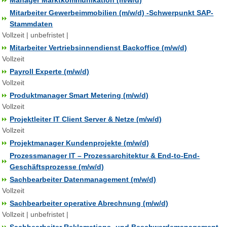
Manager Marktkommunikation (m/w/d)
Mitarbeiter Gewerbeimmobilien (m/w/d) -Schwerpunkt SAP-
Stammdaten
Vollzeit | unbefristet |
Mitarbeiter Vertriebsinnendienst Backoffice (m/w/d)
Vollzeit
Payroll Experte (m/w/d)
Vollzeit
Produktmanager Smart Metering (m/w/d)
Vollzeit
Projektleiter IT Client Server & Netze (m/w/d)
Vollzeit
Projektmanager Kundenprojekte (m/w/d)
Prozessmanager IT – Prozessarchitektur & End-to-End-
Geschäftsprozesse (m/w/d)
Sachbearbeiter Datenmanagement (m/w/d)
Vollzeit
Sachbearbeiter operative Abrechnung (m/w/d)
Vollzeit | unbefristet |