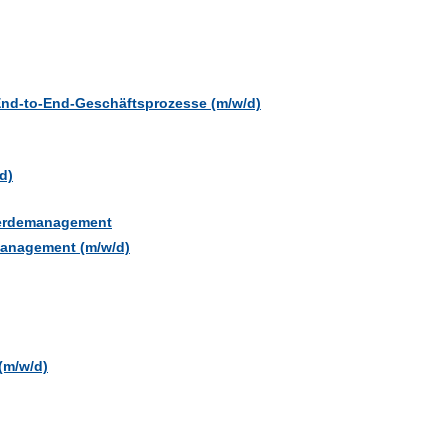
End-to-End-Geschäftsprozesse (m/w/d)
d)
werdemanagement
management (m/w/d)
(m/w/d)