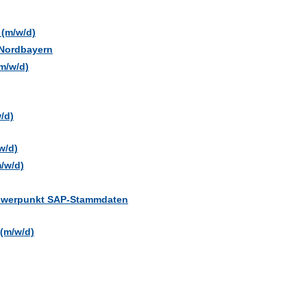
 (m/w/d)
 Nordbayern
m/w/d)
/d)
w/d)
/w/d)
chwerpunkt SAP-Stammdaten
 (m/w/d)