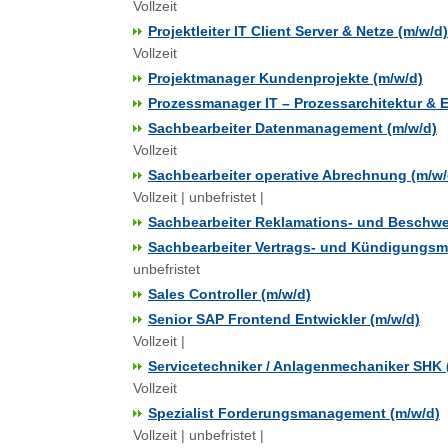
Vollzeit
Projektleiter IT Client Server & Netze (m/w/d)
Vollzeit
Projektmanager Kundenprojekte (m/w/d)
Prozessmanager IT – Prozessarchitektur & 
Sachbearbeiter Datenmanagement (m/w/d)
Vollzeit
Sachbearbeiter operative Abrechnung (m/w/
Vollzeit | unbefristet |
Sachbearbeiter Reklamations- und Besch
Sachbearbeiter Vertrags- und Kündigungs
unbefristet
Sales Controller (m/w/d)
Senior SAP Frontend Entwickler (m/w/d)
Vollzeit |
Servicetechniker / Anlagenmechaniker SHK 
Vollzeit
Spezialist Forderungsmanagement (m/w/d)
Vollzeit | unbefristet |