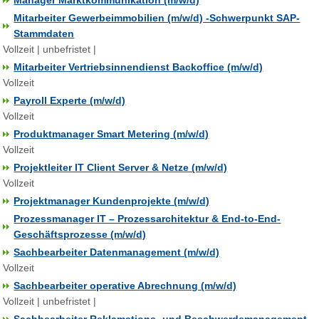
Manager Marktkommunikation (m/w/d)
Mitarbeiter Gewerbeimmobilien (m/w/d) -Schwerpunkt SAP-
Stammdaten
Vollzeit | unbefristet |
Mitarbeiter Vertriebsinnendienst Backoffice (m/w/d)
Vollzeit
Payroll Experte (m/w/d)
Vollzeit
Produktmanager Smart Metering (m/w/d)
Vollzeit
Projektleiter IT Client Server & Netze (m/w/d)
Vollzeit
Projektmanager Kundenprojekte (m/w/d)
Prozessmanager IT – Prozessarchitektur & End-to-End-
Geschäftsprozesse (m/w/d)
Sachbearbeiter Datenmanagement (m/w/d)
Vollzeit
Sachbearbeiter operative Abrechnung (m/w/d)
Vollzeit | unbefristet |