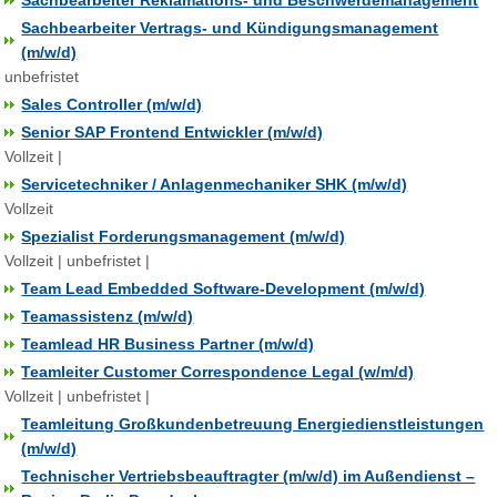
Sachbearbeiter Reklamations- und Beschwerdemanagement
Sachbearbeiter Vertrags- und Kündigungsmanagement
(m/w/d)
unbefristet
Sales Controller (m/w/d)
Senior SAP Frontend Entwickler (m/w/d)
Vollzeit |
Servicetechniker / Anlagenmechaniker SHK (m/w/d)
Vollzeit
Spezialist Forderungsmanagement (m/w/d)
Vollzeit | unbefristet |
Team Lead Embedded Software-Development (m/w/d)
Teamassistenz (m/w/d)
Teamlead HR Business Partner (m/w/d)
Teamleiter Customer Correspondence Legal (w/m/d)
Vollzeit | unbefristet |
Teamleitung Großkundenbetreuung Energiedienstleistungen
(m/w/d)
Technischer Vertriebsbeauftragter (m/w/d) im Außendienst –