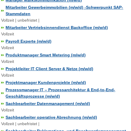
Manager Marktkommunikation (m/w/d)
Mitarbeiter Gewerbeimmobilien (m/w/d) -Schwerpunkt SAP-
Stammdaten
Vollzeit | unbefristet |
Mitarbeiter Vertriebsinnendienst Backoffice (m/w/d)
Vollzeit
Payroll Experte (m/w/d)
Vollzeit
Produktmanager Smart Metering (m/w/d)
Vollzeit
Projektleiter IT Client Server & Netze (m/w/d)
Vollzeit
Projektmanager Kundenprojekte (m/w/d)
Prozessmanager IT – Prozessarchitektur & End-to-End-
Geschäftsprozesse (m/w/d)
Sachbearbeiter Datenmanagement (m/w/d)
Vollzeit
Sachbearbeiter operative Abrechnung (m/w/d)
Vollzeit | unbefristet |