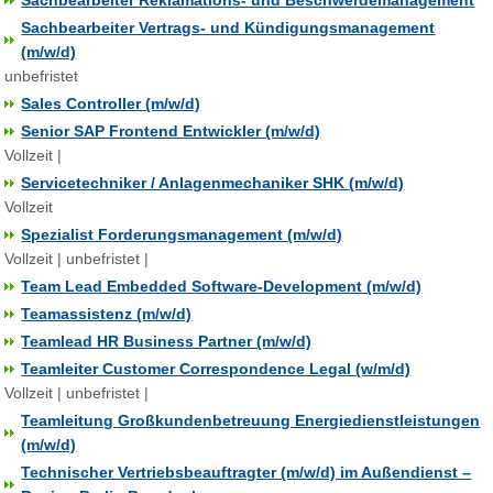
Sachbearbeiter Reklamations- und Beschwerdemanagement
Sachbearbeiter Vertrags- und Kündigungsmanagement
(m/w/d)
unbefristet
Sales Controller (m/w/d)
Senior SAP Frontend Entwickler (m/w/d)
Vollzeit |
Servicetechniker / Anlagenmechaniker SHK (m/w/d)
Vollzeit
Spezialist Forderungsmanagement (m/w/d)
Vollzeit | unbefristet |
Team Lead Embedded Software-Development (m/w/d)
Teamassistenz (m/w/d)
Teamlead HR Business Partner (m/w/d)
Teamleiter Customer Correspondence Legal (w/m/d)
Vollzeit | unbefristet |
Teamleitung Großkundenbetreuung Energiedienstleistungen
(m/w/d)
Technischer Vertriebsbeauftragter (m/w/d) im Außendienst –