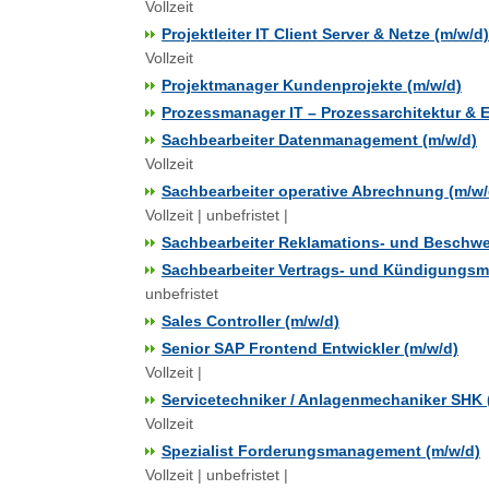
Vollzeit
Projektleiter IT Client Server & Netze (m/w/d)
Vollzeit
Projektmanager Kundenprojekte (m/w/d)
Prozessmanager IT – Prozessarchitektur & 
Sachbearbeiter Datenmanagement (m/w/d)
Vollzeit
Sachbearbeiter operative Abrechnung (m/w/
Vollzeit | unbefristet |
Sachbearbeiter Reklamations- und Besch
Sachbearbeiter Vertrags- und Kündigungs
unbefristet
Sales Controller (m/w/d)
Senior SAP Frontend Entwickler (m/w/d)
Vollzeit |
Servicetechniker / Anlagenmechaniker SHK 
Vollzeit
Spezialist Forderungsmanagement (m/w/d)
Vollzeit | unbefristet |