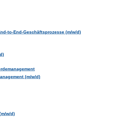
End-to-End-Geschäftsprozesse (m/w/d)
d)
werdemanagement
management (m/w/d)
(m/w/d)