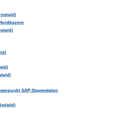
 (m/w/d)
 Nordbayern
m/w/d)
/d)
w/d)
/w/d)
chwerpunkt SAP-Stammdaten
 (m/w/d)