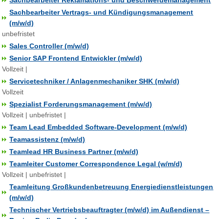
Sachbearbeiter Reklamations- und Beschwerdemanagement
Sachbearbeiter Vertrags- und Kündigungsmanagement
(m/w/d)
unbefristet
Sales Controller (m/w/d)
Senior SAP Frontend Entwickler (m/w/d)
Vollzeit |
Servicetechniker / Anlagenmechaniker SHK (m/w/d)
Vollzeit
Spezialist Forderungsmanagement (m/w/d)
Vollzeit | unbefristet |
Team Lead Embedded Software-Development (m/w/d)
Teamassistenz (m/w/d)
Teamlead HR Business Partner (m/w/d)
Teamleiter Customer Correspondence Legal (w/m/d)
Vollzeit | unbefristet |
Teamleitung Großkundenbetreuung Energiedienstleistungen
(m/w/d)
Technischer Vertriebsbeauftragter (m/w/d) im Außendienst –