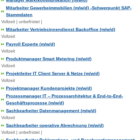
Manager Marktkommunikation (m/w/d)
Mitarbeiter Gewerbeimmobilien (m/w/d) -Schwerpunkt SAP-
Stammdaten
Vollzeit | unbefristet |
Mitarbeiter Vertriebsinnendienst Backoffice (m/w/d)
Vollzeit
Payroll Experte (m/w/d)
Vollzeit
Produktmanager Smart Metering (m/w/d)
Vollzeit
Projektleiter IT Client Server & Netze (m/w/d)
Vollzeit
Projektmanager Kundenprojekte (m/w/d)
Prozessmanager IT – Prozessarchitektur & End-to-End-
Geschäftsprozesse (m/w/d)
Sachbearbeiter Datenmanagement (m/w/d)
Vollzeit
Sachbearbeiter operative Abrechnung (m/w/d)
Vollzeit | unbefristet |