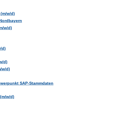
 (m/w/d)
 Nordbayern
m/w/d)
/d)
w/d)
/w/d)
chwerpunkt SAP-Stammdaten
 (m/w/d)