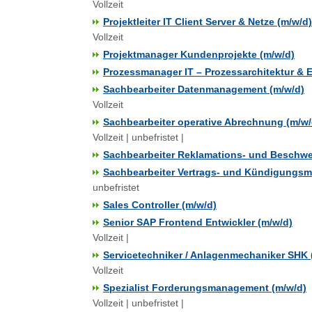
Vollzeit
Projektleiter IT Client Server & Netze (m/w/d)
Vollzeit
Projektmanager Kundenprojekte (m/w/d)
Prozessmanager IT – Prozessarchitektur & 
Sachbearbeiter Datenmanagement (m/w/d)
Vollzeit
Sachbearbeiter operative Abrechnung (m/w/
Vollzeit | unbefristet |
Sachbearbeiter Reklamations- und Besch
Sachbearbeiter Vertrags- und Kündigungs
unbefristet
Sales Controller (m/w/d)
Senior SAP Frontend Entwickler (m/w/d)
Vollzeit |
Servicetechniker / Anlagenmechaniker SHK 
Vollzeit
Spezialist Forderungsmanagement (m/w/d)
Vollzeit | unbefristet |