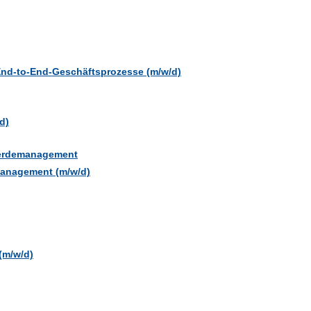
End-to-End-Geschäftsprozesse (m/w/d)
d)
werdemanagement
management (m/w/d)
(m/w/d)