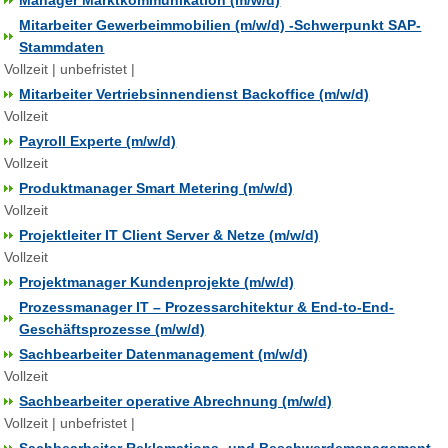
Manager Marktkommunikation (m/w/d)
Mitarbeiter Gewerbeimmobilien (m/w/d) -Schwerpunkt SAP-
Stammdaten
Vollzeit | unbefristet |
Mitarbeiter Vertriebsinnendienst Backoffice (m/w/d)
Vollzeit
Payroll Experte (m/w/d)
Vollzeit
Produktmanager Smart Metering (m/w/d)
Vollzeit
Projektleiter IT Client Server & Netze (m/w/d)
Vollzeit
Projektmanager Kundenprojekte (m/w/d)
Prozessmanager IT – Prozessarchitektur & End-to-End-
Geschäftsprozesse (m/w/d)
Sachbearbeiter Datenmanagement (m/w/d)
Vollzeit
Sachbearbeiter operative Abrechnung (m/w/d)
Vollzeit | unbefristet |