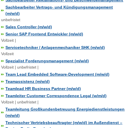
Sachbearbeiter Reklamations- und Beschwerdemanagement
Sachbearbeiter Vertrags- und Kündigungsmanagement
(m/w/d)
unbefristet
Sales Controller (m/w/d)
Senior SAP Frontend Entwickler (m/w/d)
Vollzeit |
Servicetechniker / Anlagenmechaniker SHK (m/w/d)
Vollzeit
Spezialist Forderungsmanagement (m/w/d)
Vollzeit | unbefristet |
Team Lead Embedded Software-Development (m/w/d)
Teamassistenz (m/w/d)
Teamlead HR Business Partner (m/w/d)
Teamleiter Customer Correspondence Legal (w/m/d)
Vollzeit | unbefristet |
Teamleitung Großkundenbetreuung Energiedienstleistungen
(m/w/d)
Technischer Vertriebsbeauftragter (m/w/d) im Außendienst –