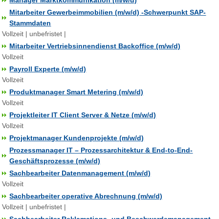
Manager Marktkommunikation (m/w/d)
Mitarbeiter Gewerbeimmobilien (m/w/d) -Schwerpunkt SAP-
Stammdaten
Vollzeit | unbefristet |
Mitarbeiter Vertriebsinnendienst Backoffice (m/w/d)
Vollzeit
Payroll Experte (m/w/d)
Vollzeit
Produktmanager Smart Metering (m/w/d)
Vollzeit
Projektleiter IT Client Server & Netze (m/w/d)
Vollzeit
Projektmanager Kundenprojekte (m/w/d)
Prozessmanager IT – Prozessarchitektur & End-to-End-
Geschäftsprozesse (m/w/d)
Sachbearbeiter Datenmanagement (m/w/d)
Vollzeit
Sachbearbeiter operative Abrechnung (m/w/d)
Vollzeit | unbefristet |