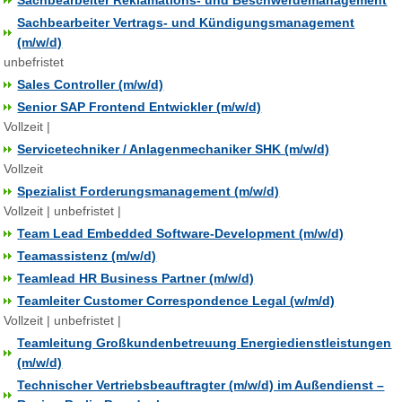
Sachbearbeiter Reklamations- und Beschwerdemanagement
Sachbearbeiter Vertrags- und Kündigungsmanagement
(m/w/d)
unbefristet
Sales Controller (m/w/d)
Senior SAP Frontend Entwickler (m/w/d)
Vollzeit |
Servicetechniker / Anlagenmechaniker SHK (m/w/d)
Vollzeit
Spezialist Forderungsmanagement (m/w/d)
Vollzeit | unbefristet |
Team Lead Embedded Software-Development (m/w/d)
Teamassistenz (m/w/d)
Teamlead HR Business Partner (m/w/d)
Teamleiter Customer Correspondence Legal (w/m/d)
Vollzeit | unbefristet |
Teamleitung Großkundenbetreuung Energiedienstleistungen
(m/w/d)
Technischer Vertriebsbeauftragter (m/w/d) im Außendienst –