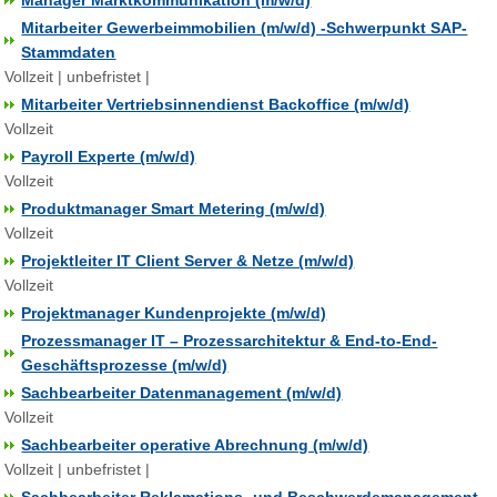
Manager Marktkommunikation (m/w/d)
Mitarbeiter Gewerbeimmobilien (m/w/d) -Schwerpunkt SAP-
Stammdaten
Vollzeit | unbefristet |
Mitarbeiter Vertriebsinnendienst Backoffice (m/w/d)
Vollzeit
Payroll Experte (m/w/d)
Vollzeit
Produktmanager Smart Metering (m/w/d)
Vollzeit
Projektleiter IT Client Server & Netze (m/w/d)
Vollzeit
Projektmanager Kundenprojekte (m/w/d)
Prozessmanager IT – Prozessarchitektur & End-to-End-
Geschäftsprozesse (m/w/d)
Sachbearbeiter Datenmanagement (m/w/d)
Vollzeit
Sachbearbeiter operative Abrechnung (m/w/d)
Vollzeit | unbefristet |