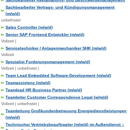
Sachbearbeiter Reklamations- und Beschwerdemanagement
Sachbearbeiter Vertrags- und Kündigungsmanagement
(m/w/d)
unbefristet
Sales Controller (m/w/d)
Senior SAP Frontend Entwickler (m/w/d)
Vollzeit |
Servicetechniker / Anlagenmechaniker SHK (m/w/d)
Vollzeit
Spezialist Forderungsmanagement (m/w/d)
Vollzeit | unbefristet |
Team Lead Embedded Software-Development (m/w/d)
Teamassistenz (m/w/d)
Teamlead HR Business Partner (m/w/d)
Teamleiter Customer Correspondence Legal (w/m/d)
Vollzeit | unbefristet |
Teamleitung Großkundenbetreuung Energiedienstleistungen
(m/w/d)
Technischer Vertriebsbeauftragter (m/w/d) im Außendienst –