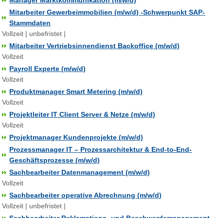
Manager Marktkommunikation (m/w/d)
Mitarbeiter Gewerbeimmobilien (m/w/d) -Schwerpunkt SAP-
Stammdaten
Vollzeit | unbefristet |
Mitarbeiter Vertriebsinnendienst Backoffice (m/w/d)
Vollzeit
Payroll Experte (m/w/d)
Vollzeit
Produktmanager Smart Metering (m/w/d)
Vollzeit
Projektleiter IT Client Server & Netze (m/w/d)
Vollzeit
Projektmanager Kundenprojekte (m/w/d)
Prozessmanager IT – Prozessarchitektur & End-to-End-
Geschäftsprozesse (m/w/d)
Sachbearbeiter Datenmanagement (m/w/d)
Vollzeit
Sachbearbeiter operative Abrechnung (m/w/d)
Vollzeit | unbefristet |