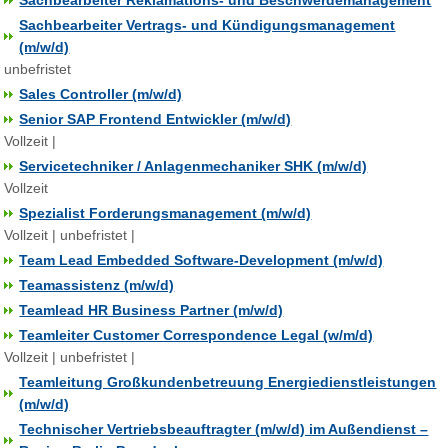
Sachbearbeiter Reklamations- und Beschwerdemanagement
Sachbearbeiter Vertrags- und Kündigungsmanagement
(m/w/d)
unbefristet
Sales Controller (m/w/d)
Senior SAP Frontend Entwickler (m/w/d)
Vollzeit |
Servicetechniker / Anlagenmechaniker SHK (m/w/d)
Vollzeit
Spezialist Forderungsmanagement (m/w/d)
Vollzeit | unbefristet |
Team Lead Embedded Software-Development (m/w/d)
Teamassistenz (m/w/d)
Teamlead HR Business Partner (m/w/d)
Teamleiter Customer Correspondence Legal (w/m/d)
Vollzeit | unbefristet |
Teamleitung Großkundenbetreuung Energiedienstleistungen
(m/w/d)
Technischer Vertriebsbeauftragter (m/w/d) im Außendienst –